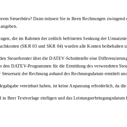
 Ihrem Steuerbüro? Dann müssen Sie in Ihren Rechnungen zwingend 
 angeben.
gen, die im Rahmen der zeitlich befristeten Senkung der Umsatzst
Sachkonten (SKR 03 und SKR 04) wurden alle Konten beibehalten und
n den Steuerberater über die DATEV-Schnittstelle eine Differenzierun
 in den DATEV-Programmen für die Ermittlung des verwendeten Steu
er Steuersatz der Rechnung anhand des Rechnungsdatum ermittelt und
egabgabe vereinbart haben, ist keine Anpassung erforderlich, da di
eld in Ihrer Textvorlage einfügen und das Leistungserbringungsdat