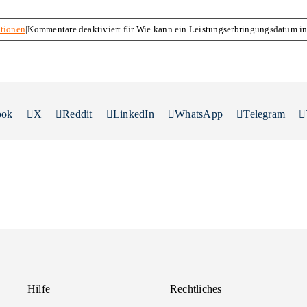
tionen
|
Kommentare deaktiviert
für Wie kann ein Leistungserbringungsdatum in
ook
X
Reddit
LinkedIn
WhatsApp
Telegram
Hilfe
Rechtliches