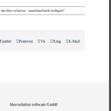
 das blue:solution – smarthandwerk einfügen?
Tumblr
Pinterest
Vk
Xing
E-Mail
blue:solution software GmbH