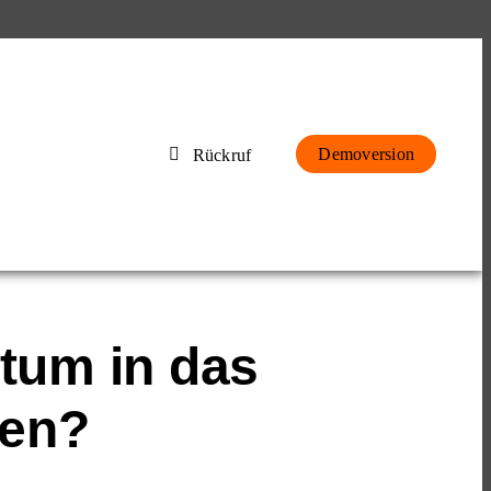
Demoversion
Rückruf
tum in das
gen?